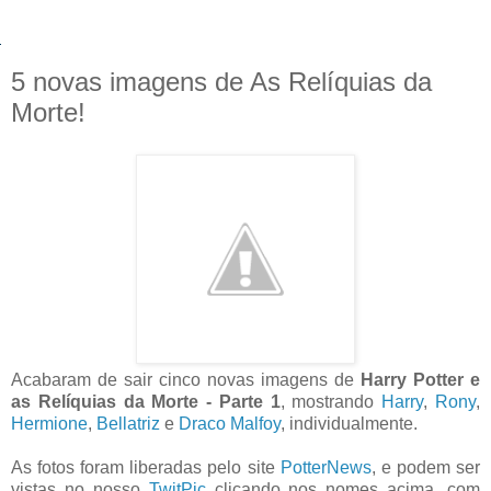
5 novas imagens de As Relíquias da
Morte!
Acabaram de sair cinco novas imagens de
Harry Potter e
as Relíquias da Morte - Parte 1
, mostrando
Harry
,
Rony
,
Hermione
,
Bellatriz
e
Draco Malfoy
, individualmente.
As fotos foram liberadas pelo site
PotterNews
, e podem ser
vistas no nosso
TwitPic
clicando nos nomes acima, com