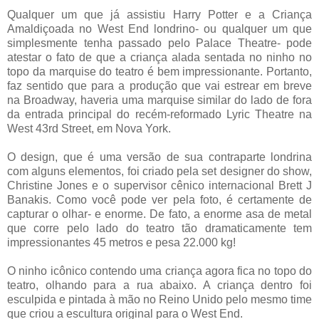
Qualquer um que já assistiu Harry Potter e a Criança
Amaldiçoada no West End londrino- ou qualquer um que
simplesmente tenha passado pelo Palace Theatre- pode
atestar o fato de que a criança alada sentada no ninho no
topo da marquise do teatro é bem impressionante. Portanto,
faz sentido que para a produção que vai estrear em breve
na Broadway, haveria uma marquise similar do lado de fora
da entrada principal do recém-reformado Lyric Theatre na
West 43rd Street, em Nova York.
O design, que é uma versão de sua contraparte londrina
com alguns elementos, foi criado pela set designer do show,
Christine Jones e o supervisor cênico internacional Brett J
Banakis. Como você pode ver pela foto, é certamente de
capturar o olhar- e enorme. De fato, a enorme asa de metal
que corre pelo lado do teatro tão dramaticamente tem
impressionantes 45 metros e pesa 22.000 kg!
O ninho icônico contendo uma criança agora fica no topo do
teatro, olhando para a rua abaixo. A criança dentro foi
esculpida e pintada à mão no Reino Unido pelo mesmo time
que criou a escultura original para o West End.