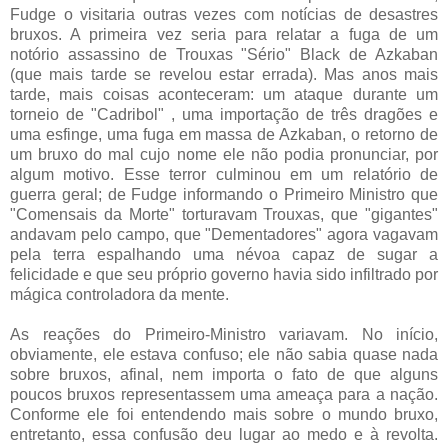
Fudge o visitaria outras vezes com notícias de desastres
bruxos. A primeira vez seria para relatar a fuga de um
notório assassino de Trouxas "Sério" Black de Azkaban
(que mais tarde se revelou estar errada). Mas anos mais
tarde, mais coisas aconteceram: um ataque durante um
torneio de "Cadribol" , uma importação de três dragões e
uma esfinge, uma fuga em massa de Azkaban, o retorno de
um bruxo do mal cujo nome ele não podia pronunciar, por
algum motivo. Esse terror culminou em um relatório de
guerra geral; de Fudge informando o Primeiro Ministro que
"Comensais da Morte" torturavam Trouxas, que "gigantes"
andavam pelo campo, que "Dementadores" agora vagavam
pela terra espalhando uma névoa capaz de sugar a
felicidade e que seu próprio governo havia sido infiltrado por
mágica controladora da mente.
As reações do Primeiro-Ministro variavam. No início,
obviamente, ele estava confuso; ele não sabia quase nada
sobre bruxos, afinal, nem importa o fato de que alguns
poucos bruxos representassem uma ameaça para a nação.
Conforme ele foi entendendo mais sobre o mundo bruxo,
entretanto, essa confusão deu lugar ao medo e à revolta.