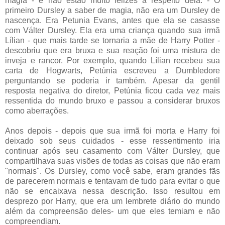
magia - e não estão muito felizes a respeito dela. - O
primeiro Dursley a saber de magia, não era um Dursley de
nascença. Era Petunia Evans, antes que ela se casasse
com Válter Dursley. Ela era uma criança quando sua irmã
Lílian - que mais tarde se tornaria a mãe de Harry Potter -
descobriu que era bruxa e sua reação foi uma mistura de
inveja e rancor. Por exemplo, quando Lílian recebeu sua
carta de Hogwarts, Petúnia escreveu a Dumbledore
perguntando se poderia ir também. Apesar da gentil
resposta negativa do diretor, Petúnia ficou cada vez mais
ressentida do mundo bruxo e passou a considerar bruxos
como aberrações.
Anos depois - depois que sua irmã foi morta e Harry foi
deixado sob seus cuidados - esse ressentimento iria
continuar após seu casamento com Válter Dursley, que
compartilhava suas visões de todas as coisas que não eram
"normais". Os Dursley, como você sabe, eram grandes fãs
de parecerem normais e tentavam de tudo para evitar o que
não se encaixava nessa descrição. Isso resultou em
desprezo por Harry, que era um lembrete diário do mundo
além da compreensão deles- um que eles temiam e não
compreendiam.