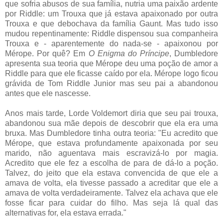
que sofria abusos de sua família, nutria uma paixão ardente
por Riddle: um Trouxa que já estava apaixonado por outra
Trouxa e que debochava da família Gaunt. Mas tudo isso
mudou repentinamente: Riddle dispensou sua companheira
Trouxa e - aparentemente do nada-se - apaixonou por
Mérope. Por quê? Em
O Enigma do Príncipe
, Dumbledore
apresenta sua teoria que Mérope deu uma poção de amor a
Riddle para que ele ficasse caído por ela. Mérope logo ficou
grávida de Tom Riddle Junior mas seu pai a abandonou
antes que ele nascesse.
Anos mais tarde, Lorde Voldemort diria que seu pai trouxa,
abandonou sua mãe depois de descobrir que ela era uma
bruxa. Mas Dumbledore tinha outra teoria: "Eu acredito que
Mérope, que estava profundamente apaixonada por seu
marido, não aguentava mais escravizá-lo por magia.
Acredito que ele fez a escolha de para de dá-lo a poção.
Talvez, do jeito que ela estava convencida de que ele a
amava de volta, ela tivesse passado a acreditar que ele a
amava de volta verdadeiramente. Talvez ela achava que ele
fosse ficar para cuidar do filho. Mas seja lá qual das
alternativas for, ela estava errada."