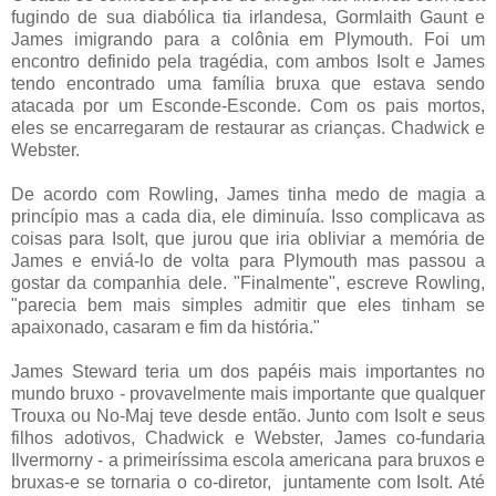
fugindo de sua diabólica tia irlandesa, Gormlaith Gaunt e
James imigrando para a colônia em Plymouth. Foi um
encontro definido pela tragédia, com ambos Isolt e James
tendo encontrado uma família bruxa que estava sendo
atacada por um Esconde-Esconde. Com os pais mortos,
eles se encarregaram de restaurar as crianças. Chadwick e
Webster.
De acordo com Rowling, James tinha medo de magia a
princípio mas a cada dia, ele diminuía. Isso complicava as
coisas para Isolt, que jurou que iria obliviar a memória de
James e enviá-lo de volta para Plymouth mas passou a
gostar da companhia dele. "Finalmente", escreve Rowling,
"parecia bem mais simples admitir que eles tinham se
apaixonado, casaram e fim da história."
James Steward teria um dos papéis mais importantes no
mundo bruxo - provavelmente mais importante que qualquer
Trouxa ou No-Maj teve desde então. Junto com Isolt e seus
filhos adotivos, Chadwick e Webster, James co-fundaria
Ilvermorny - a primeiríssima escola americana para bruxos e
bruxas-e se tornaria o co-diretor, juntamente com Isolt. Até